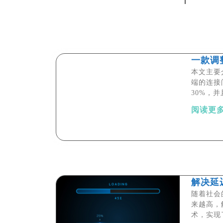
一款调
本文主要
端的连接
30%，并
阅读更多
解决延
随着社会
来越高，
术，实现