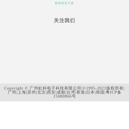
解锁更多方案
关注我们
Copyright © 广州虹科电子科技有限公司|©1995-2021版权所有|
广州|上海|苏州|北京|西安|成都|台湾|香港|日本|韩国|
粤ICP备
15080866号