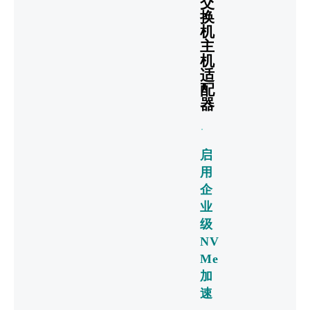
交
换
机
主
机
适
配
器
启
用
企
业
级
NV
Me
加
速